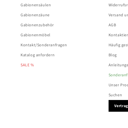
Gabionensäulen
Widerrufs
Gabionenzäune
Versand u
Gabionenzubehör
AGB
Gabionenmöbel
Kontaktie
Kontakt/Sonderanfragen
Häufig ges
Katalog anfordern
Blog
SALE %
Anleitung
Sonderanf
Unser Pro
Suchen
Vertra