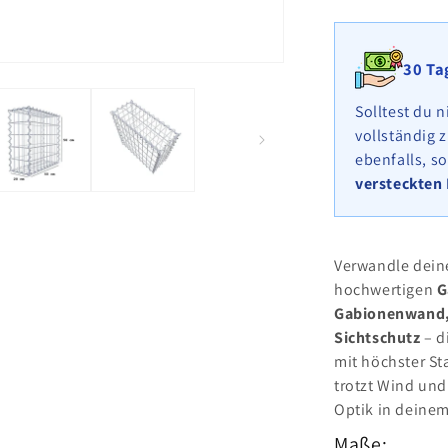
cm
x
20
30 Ta
cm
(L
Solltest du n
x
vollständig 
H
ebenfalls, s
x
versteckten
T),
Maschenwe
5
cm
Verwandle deinen
x
hochwertigen
G
10
Gabionenwand,
cm,
Spirale
Sichtschutz
– d
mit höchster St
trotzt Wind und
Optik in deine
Maße: