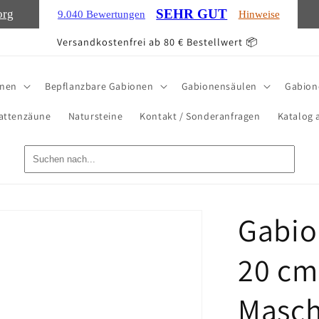
SEHR GUT
org
9.040 Bewertungen
Hinweise
Versandkostenfrei ab 80 € Bestellwert 📦
onen
Bepflanzbare Gabionen
Gabionensäulen
Gabion
attenzäune
Natursteine
Kontakt / Sonderanfragen
Katalog 
Gabio
20 cm 
Masch