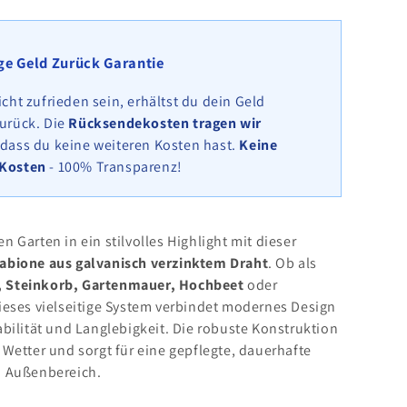
cm
x
20
ge Geld Zurück Garantie
cm
(L
icht zufrieden sein, erhältst du dein Geld
x
zurück. Die
Rücksendekosten tragen wir
H
odass du keine weiteren Kosten hast.
Keine
x
 Kosten
- 100% Transparenz!
T),
ite
Maschenweite
5
cm
 Garten in ein stilvolles Highlight mit dieser
x
abione aus galvanisch verzinktem Draht
. Ob als
10
 Steinkorb, Gartenmauer, Hochbeet
oder
cm,
Spirale
ieses vielseitige System verbindet modernes Design
abilität und Langlebigkeit. Die robuste Konstruktion
 Wetter und sorgt für eine gepflegte, dauerhafte
m Außenbereich.