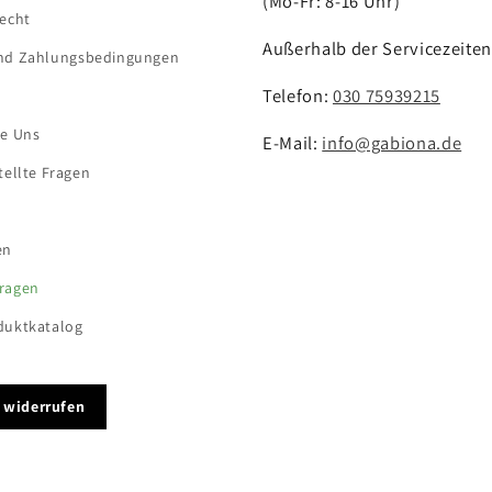
(Mo-Fr: 8-16 Uhr)
recht
Außerhalb der Servicezeiten
nd Zahlungsbedingungen
Telefon:
030 75939215
re Uns
E-Mail:
info@gabiona.de
tellte Fragen
en
ragen
duktkatalog
g widerrufen