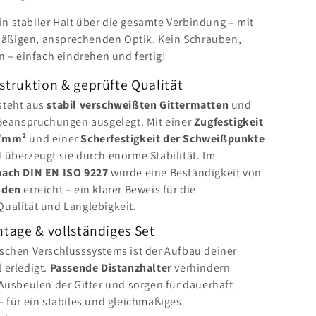
in stabiler Halt über die gesamte Verbindung – mit
mäßigen, ansprechenden Optik. Kein Schrauben,
 – einfach eindrehen und fertig!
truktion & geprüfte Qualität
steht aus
stabil verschweißten Gittermatten
und
 Beanspruchungen ausgelegt. Mit einer
Zugfestigkeit
N/mm²
und einer
Scherfestigkeit der Schweißpunkte
N
überzeugt sie durch enorme Stabilität. Im
nach DIN EN ISO 9227
wurde eine Beständigkeit von
nden
erreicht – ein klarer Beweis für die
ualität und Langlebigkeit.
tage & vollständiges Set
schen Verschlusssystems ist der Aufbau deiner
 erledigt.
Passende Distanzhalter
verhindern
 Ausbeulen der Gitter und sorgen für dauerhaft
– für ein stabiles und gleichmäßiges