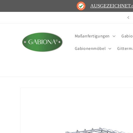
Direkt
AUSGEZEICHNET
.
zum
Inhalt
Sofort lieferbar – dein Projekt kann starten 🚚
Maßanfertigungen
Gabi
Gabionenmöbel
Gitterm
Zu
Produktinformationen
springen