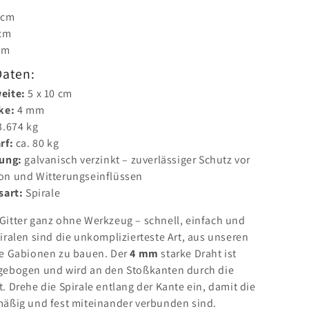
 cm
cm
cm
Daten:
eite:
5 x 10 cm
ke:
4 mm
.674 kg
rf:
ca. 80 kg
ung:
galvanisch verzinkt – zuverlässiger Schutz vor
ion und Witterungseinflüssen
sart:
Spirale
 Gitter ganz ohne Werkzeug – schnell, einfach und
piralen sind die unkomplizierteste Art, aus unseren
ile Gabionen zu bauen. Der
4 mm
starke Draht ist
 gebogen und wird an den Stoßkanten durch die
t. Drehe die Spirale entlang der Kante ein, damit die
hmäßig und fest miteinander verbunden sind.