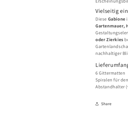
Erscheinungsbi
Vielseitig ei
Diese
Gabione
i
Gartenmauer, 
Gestaltungselem
oder Zierkies
be
Gartenlandschaf
nachhaltiger Bl
Lieferumfan
6 Gittermatten
Spiralen für de
Abstandhalter (
Share