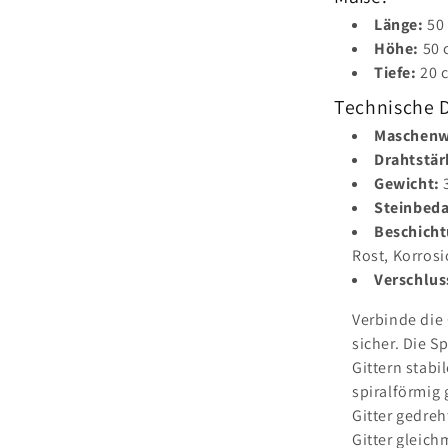
Länge:
50
Höhe:
50 
Tiefe:
20 
Technische 
Maschenw
Drahtstär
Gewicht:
3
Steinbeda
Beschicht
Rost, Korros
Verschlus
Verbinde die
sicher. Die S
Gittern stab
spiralförmig
Gitter gedreh
Gitter gleic