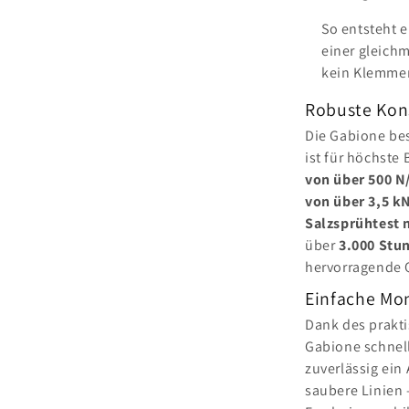
So entsteht e
einer gleich
kein Klemmen
Robuste Kons
Die Gabione be
ist für höchste
von über 500 
von über 3,5 k
Salzsprühtest 
über
3.000 Stu
hervorragende Q
Einfache Mon
Dank des prakti
Gabione schnell
zuverlässig ein
saubere Linien 