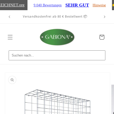
Direkt
SEHR GUT
EICHNET
.org
9.040 Bewertungen
Hinweise
zum
Inhalt
ten 🚚
Versandkostenfrei ab 80 € Bestellwert 📦
Ein
Warenkorb
oduktinformationen
ringen