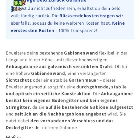
80
80
cm
cm
Solltest du nicht zufrieden sein, erhältst du dein Geld
x
x
vollständig zurück. Die
Rücksendekosten tragen wir
30
30
ebenfalls, sodass du keine weiteren Kosten hast.
Keine
cm
cm
versteckten Kosten
- 100% Transparenz!
(L
(L
x
x
H
H
x
x
Erweitere deine bestehende
Gabionenwand
flexibel in der
T),
T),
Länge und in der Höhe – mit dieser hochwertigen
Maschenweite
Maschenweite
Anbaugabione aus galvanisch verzinktem Draht
. Ob für
10
10
eine höhere
Gabionenwand
, einen verlängerten
cm
cm
Sichtschutz
oder eine stabile
Gartenmauer
– dieses
x
x
Erweiterungsmodul sorgt für eine
durchgehende, stabile
10
10
und optisch einheitliche Konstruktion
. Die
Anbaugabione
cm,
cm,
besitzt kein eigenes Bodengitter und kein eigenes
C-
C-
Stirngitter
, da sie
auf die bestehende Gabione aufgesetzt
Ring
Ring
und
seitlich an die Nachbargabione angebaut
wird. Sie
nutzt dabei
den vorhandenen Verschluss und das
Deckelgitter
der unteren Gabione.
Maße: