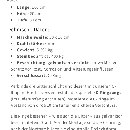
Länge:
100 cm
Höhe:
80 cm
Tiefe:
30 cm
Technische Daten:
Maschenweite:
10 x 10 cm
Drahtstärke:
4 mm
Gewicht:
5.391 kg
Steinbedarf:
ca. 400 kg
Beschichtung:
galvanisch verzinkt
– zuverlässiger
Schutz vor Rost, Korrosion und Witterungseinflüssen
Verschlussart:
C-Ring
Verbinde die Gitter schlicht und dezent mit unseren C-
Ringen. Hierfür verwendest du die spezielle
C-Ringzange
(im Lieferumfang enthalten). Montiere die C-Ringe im
Abstand von circa 10 cm für einen sicheren Verschluss.
Die Ringe bestehen – wie auch die Gitter – aus galvanisch
beschichtetem Draht. Vor der Montage sind sie C-förmig,
nach der Montage bilden sie eine stabile Dreiecksform.