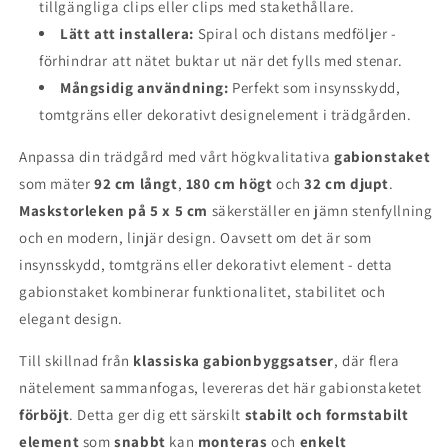
tillgängliga clips eller clips med stakethållare.
Lätt att installera:
Spiral och distans medföljer -
förhindrar att nätet buktar ut när det fylls med stenar.
Mångsidig användning:
Perfekt som insynsskydd,
tomtgräns eller dekorativt designelement i trädgården.
Anpassa din trädgård med vårt högkvalitativa
gabionstaket
som mäter
92 cm långt
,
180 cm högt
och
32 cm djupt
.
Maskstorleken på 5 x 5 cm
säkerställer en jämn stenfyllning
och en modern, linjär design. Oavsett om det är som
insynsskydd, tomtgräns eller dekorativt element - detta
gabionstaket kombinerar funktionalitet, stabilitet och
elegant design.
Till skillnad från
klassiska gabionbyggsatser
, där flera
nätelement sammanfogas, levereras det här gabionstaketet
förböjt
. Detta ger dig ett särskilt
stabilt och formstabilt
element
som
snabbt
kan
monteras
och
enkelt