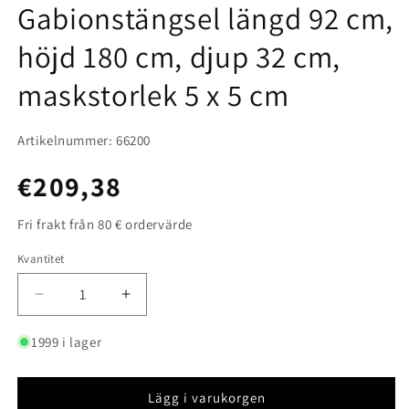
m
Gabionstängsel längd 92 cm,
höjd 180 cm, djup 32 cm,
maskstorlek 5 x 5 cm
Artikelnummer: 66200
Ordinarie
€209,38
pris
Fri frakt från 80 € ordervärde
Kvantitet
Kvantitet
Minska
Öka
kvantitet
kvantitet
för
för
1999 i lager
Gabionstängsel
Gabionstängsel
längd
längd
92
92
Lägg i varukorgen