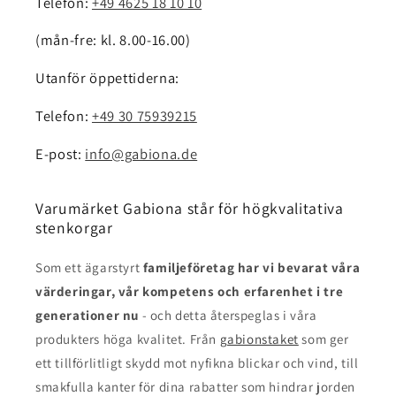
Telefon:
+49 4625 18 10 10
(mån-fre: kl. 8.00-16.00)
Utanför öppettiderna:
Telefon:
+49 30 75939215
E-post:
info@gabiona.de
Varumärket Gabiona står för högkvalitativa
stenkorgar
Som ett ägarstyrt
familjeföretag har vi bevarat våra
värderingar, vår kompetens och erfarenhet i tre
generationer nu
- och detta återspeglas i våra
produkters höga kvalitet. Från
gabionstaket
som ger
ett tillförlitligt skydd mot nyfikna blickar och vind, till
smakfulla kanter för dina rabatter som hindrar jorden