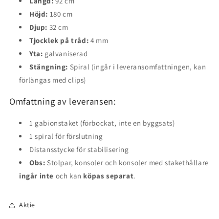
Längd:
92 cm
Höjd:
180 cm
Djup:
32 cm
Tjocklek på tråd:
4 mm
Yta:
galvaniserad
Stängning:
Spiral (ingår i leveransomfattningen, kan
förlängas med clips)
Omfattning av leveransen:
1 gabionstaket (förbockat, inte en byggsats)
1 spiral för förslutning
Distansstycke för stabilisering
Obs:
Stolpar, konsoler och konsoler med stakethållare
ingår inte
och kan
köpas separat
.
Aktie