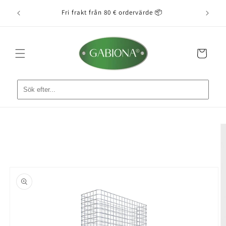
vidare
tarta 🚚
Fri frakt från 80 € ordervärde 📦
Enkel 
till
innehåll
Varukorg
å vidare till
roduktinformation