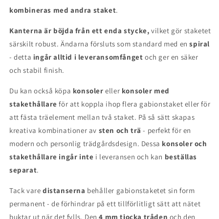
kombineras med andra staket
.
Kanterna är böjda från ett enda stycke,
vilket gör staketet
särskilt robust. Ändarna försluts som standard med en
spiral
- detta
ingår alltid i leveransomfånget
och ger en säker
och stabil finish.
Du kan också köpa
konsoler
eller
konsoler med
stakethållare
för att koppla ihop flera gabionstaket eller för
att fästa träelement mellan två staket. På så sätt skapas
kreativa kombinationer av
sten och trä
- perfekt för en
modern och personlig trädgårdsdesign. Dessa
konsoler och
stakethållare
ingår inte
i leveransen och kan
beställas
separat
.
Tack vare
distanserna
behåller gabionstaketet sin form
permanent - de förhindrar på ett tillförlitligt sätt att nätet
buktar ut när det fylls. Den
4 mm tjocka tråden
och den