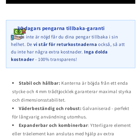
cm,
cm,
höjd
höjd
180
180
cm,
cm,
30 dagars pengarna tillbaka-garanti
djup
djup
32
32
Om du inte är nöjd får du dina pengar tillbaka i sin
cm,
cm,
helhet. De
vi står för returkostnaderna
också, så att
maskstorlek
maskstorlek
du inte har några extra kostnader.
Inga dolda
5
5
kostnader
- 100% transparens!
x
x
5
5
cm
cm
Stabil och hållbar:
Kanterna är böjda från ett enda
stycke och 4 mm trådtjocklek garanterar maximal styrka
och dimensionsstabilitet.
Väderbeständig och robust:
Galvaniserad - perfekt
för långvarig användning utomhus.
Expanderbar och kombinerbar
: Ytterligare element
eller träelement kan anslutas med hjälp av extra