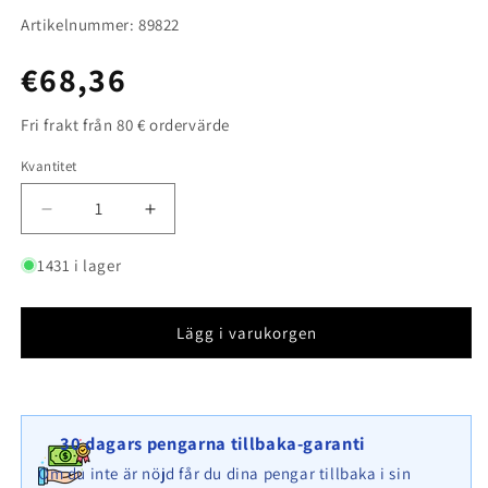
Artikelnummer: 89822
Ordinarie
€68,36
pris
Fri frakt från 80 € ordervärde
Kvantitet
Kvantitet
Minska
Öka
kvantitet
kvantitet
för
för
1431 i lager
Fästbar
Fästbar
gabion
gabion
typ
typ
Lägg i varukorgen
4
4
100
100
cm
cm
x
x
30 dagars pengarna tillbaka-garanti
60
60
cm
cm
Om du inte är nöjd får du dina pengar tillbaka i sin