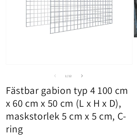
Ö
m
2
i
m
Öppna
mediet
1
av
1
/
12
i
modalfönster
Fästbar gabion typ 4 100 cm
x 60 cm x 50 cm (L x H x D),
maskstorlek 5 cm x 5 cm, C-
ring