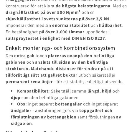
konstruerad för att klara
de högsta belastningarna
. Med en
draghållfasthet på över 500 N/mm²
och en
skjuvhållfasthet i svetspunkterna på över 3,5 kN
imponerar den med sin
enorma stabilitet
och
hållbarhet
.
En beständighet
på över 3.000 timmar
uppnåddes i
saltspraytestet i enlighet med DIN EN ISO 9227
.
Enkelt monterings- och kombinationssystem
Den
extra gab
ionen
placeras ovanpå den befintliga
gabionen
och
ansluts till sidan av den befintliga
strukturen.
Matchande distanser förhindrar på ett
tillförlitligt sätt att gallret buktar
ut och säkerställer
permanent rena linjer
- för ett stabilt, enhetligt utseende.
Kompatibilitet:
Säkerställ samma
längd
,
höjd
och
djup
som den befintliga gabionen.
Obs:
inget separat
bottengaller
och inget separat
ändgaller
- anslutningen görs via
toppgallret och
förslutningen av bottengabion
samt förslutningen
av
sidgabion
.