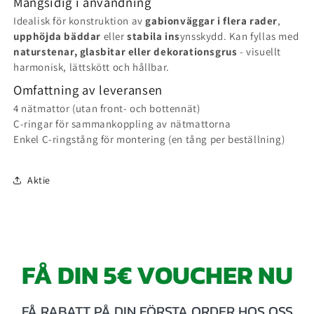
Mångsidig i användning
Idealisk för konstruktion av
gabionväggar i flera rader
,
upphöjda bäddar
eller
stabila ins
ynsskydd. Kan fyllas med
naturstenar, glasbitar eller dekorationsgrus
- visuellt
harmonisk, lättskött och hållbar.
Omfattning av leveransen
4 nätmattor (utan front- och bottennät)
C-ringar för sammankoppling av nätmattorna
Enkel C-ringstång för montering (en tång per beställning)
Aktie
FÅ DIN 5€ VOUCHER NU
FÅ RABATT PÅ DIN FÖRSTA ORDER HOS OSS