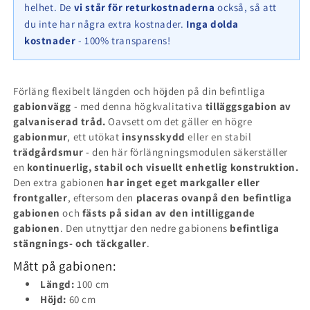
x
x
helhet. De
vi står för returkostnaderna
också, så att
50
50
du inte har några extra kostnader.
Inga dolda
cm
cm
kostnader
- 100% transparens!
(L
(L
x
x
H
H
x
x
Förläng flexibelt längden och höjden på din befintliga
D),
D),
gabionvägg
- med denna högkvalitativa
tilläggsgabion av
maskstorlek
maskstorlek
galvaniserad tråd.
Oavsett om det gäller en högre
5
5
gabionmur
, ett utökat
insynsskydd
eller en stabil
cm
cm
trädgårdsmur
- den här förlängningsmodulen säkerställer
x
x
en
kontinuerlig, stabil och visuellt enhetlig konstruktion.
5
5
Den extra gabionen
har inget eget markgaller eller
cm,
cm,
frontgaller
, eftersom den
placeras ovanpå den befintliga
C-
C-
gabionen
och
fästs på sidan av den intilliggande
ring
ring
gabionen
. Den utnyttjar den nedre gabionens
befintliga
stängnings- och täckgaller
.
Mått på gabionen:
Längd:
100 cm
Höjd:
60 cm