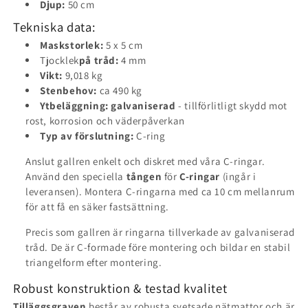
Djup:
50 cm
Tekniska data:
Maskstorlek:
5 x 5 cm
Tjocklek
på tråd:
4 mm
Vikt:
9,018 kg
Stenbehov:
ca 490 kg
Ytbeläggning:
galvaniserad
- tillförlitligt skydd mot
rost, korrosion och väderpåverkan
Typ av förslutning:
C-ring
Anslut gallren enkelt och diskret med våra C-ringar.
Använd den speciella
tången
för
C-ringar
(ingår i
leveransen). Montera C-ringarna med ca 10 cm mellanrum
för att få en säker fastsättning.
Precis som gallren är ringarna tillverkade av galvaniserad
tråd. De är C-formade före montering och bildar en stabil
triangelform efter montering.
Robust konstruktion & testad kvalitet
Tilläggsgraven
består av robusta svetsade nätmattor och är