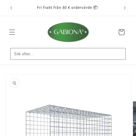
vidare
tarta 🚚
Fri frakt från 80 € ordervärde 📦
Enkel 
till
innehåll
Varukorg
å vidare till
roduktinformation