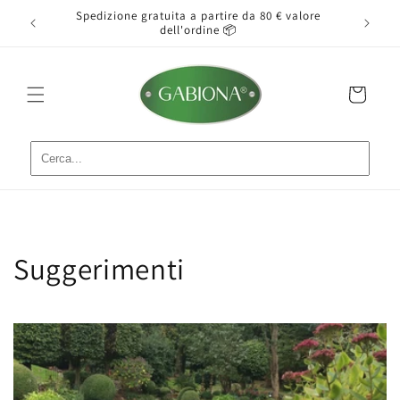
Vai
getto può
Spedizione gratuita a partire da 80 € valore
Inst
direttamente
dell'ordine 📦
ai contenuti
Carrello
Suggerimenti